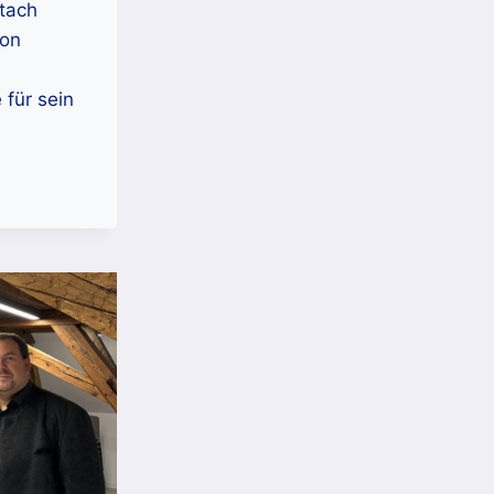
ltach
gon
 für sein