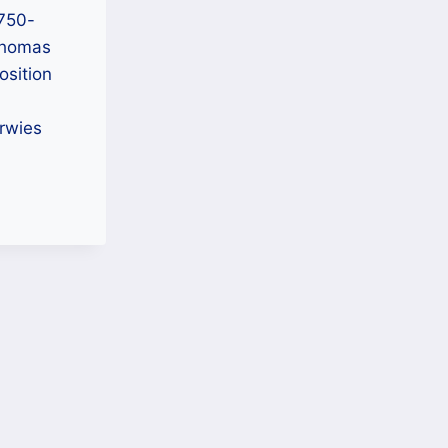
 750-
 Thomas
osition
erwies