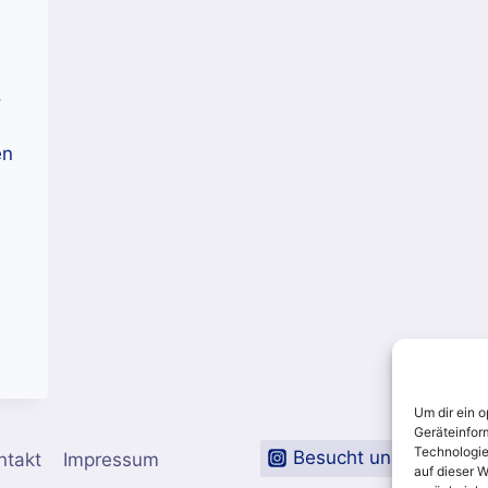
.
en
Um dir ein 
Geräteinfor
Technologie
Besucht uns auf Inst
ntakt
Impressum
auf dieser W