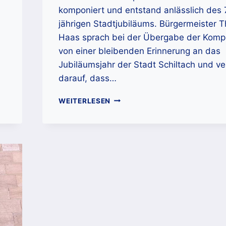
komponiert und entstand anlässlich des
jährigen Stadtjubiläums. Bürgermeister
Haas sprach bei der Übergabe der Komp
von einer bleibenden Erinnerung an das
Jubiläumsjahr der Stadt Schiltach und v
darauf, dass…
„STADT
WEITERLESEN
DER
FLÖSSER“: K
OMPOSITION F
ÜR D
AS S
CHILTACHER J
UBILÄUMSJAHR