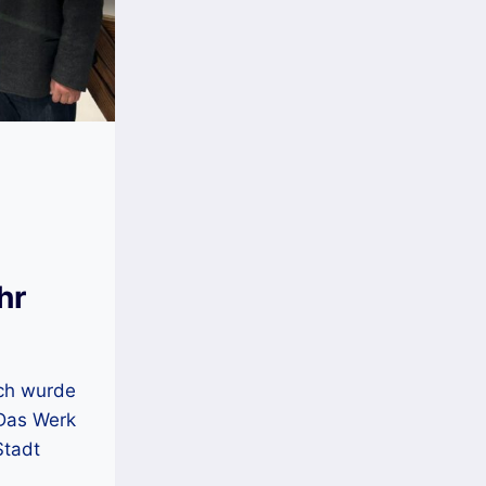
hr
ach wurde
 Das Werk
Stadt
t