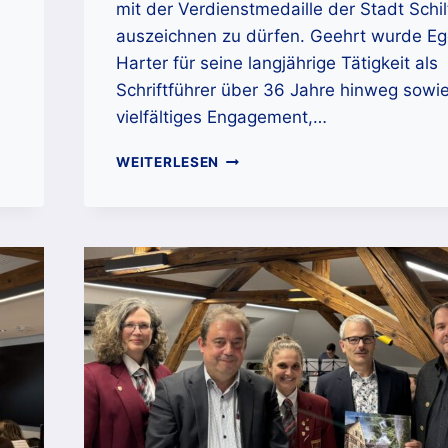
mit der Verdienstmedaille der Stadt Schi
auszeichnen zu dürfen. Geehrt wurde E
Harter für seine langjährige Tätigkeit als
Schriftführer über 36 Jahre hinweg sowie
vielfältiges Engagement,…
VERLEIHUNG
WEITERLESEN
DER
VERDIENSTMEDAILLE
AN
LANGJÄHRIGE
UND
ENGAGIERTE
VEREINSMITGLIEDER