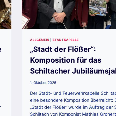
ALLGEMEIN
|
STADTKAPELLE
e
„Stadt der Flößer“:
Komposition für das
Schiltacher Jubiläumsja
1. Oktober 2025
Der Stadt- und Feuerwehrkapelle Schilt
eine besondere Komposition überreicht:
r
„Stadt der Flößer“ wurde im Auftrag der 
Schiltach von Komponist Mathias Groner