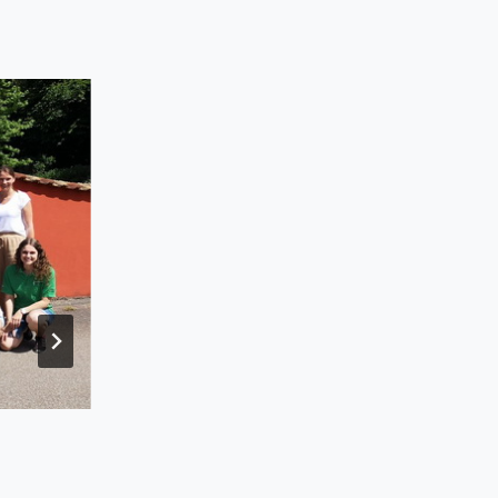
Bilder – Geburtstagsständle Fr
23. September 2010