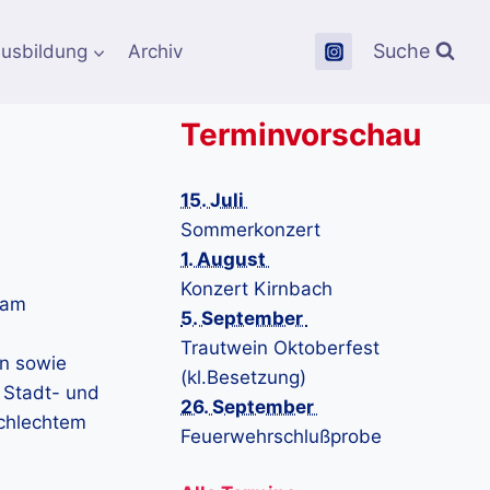
Suche
usbildung
Archiv
Terminvorschau
15. Juli
Sommerkonzert
1. August
Konzert Kirnbach
 am
5. September
Trautwein Oktoberfest
n sowie
(kl.Besetzung)
e Stadt- und
26. September
schlechtem
Feuerwehrschlußprobe