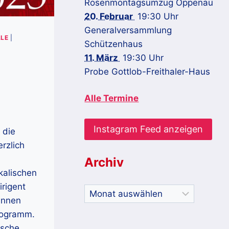
Rosenmontagsumzug Oppenau
20. Februar
19:30 Uhr
Generalversammlung
LE
|
Schützenhaus
11. März
19:30 Uhr
Probe Gottlob-Freithaler-Haus
Alle Termine
Instagram Feed anzeigen
 die
rzlich
Archiv
kalischen
irigent
Archiv
innen
rogramm.
ische