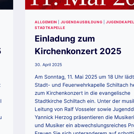
ALLGEMEIN
|
JUGENDAUSBILDUNG
|
JUGENDKAPEL
STADTKAPELLE
Einladung zum
5
Kirchenkonzert 2025
30. April 2025
Am Sonntag, 11. Mai 2025 um 18 Uhr lädt
z
Stadt- und Feuerwehrkapelle Schiltach he
zum Kirchenkonzert in die evangelische
l
Stadtkirche Schiltach ein. Unter der musi
Leitung von Ralf Vosseler sowie Jugendd
u
Yannick Herzog präsentieren die Musiker
und Musiker ein abwechslungsreiches P
Freuen Sie sich unteranderem auf schott