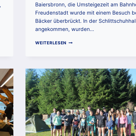
Baiersbronn, die Umsteigezeit am Bahnh
“
Freudenstadt wurde mit einem Besuch b
Bäcker überbrückt. In der Schlittschuhhal
angekommen, wurden…
JUNGE
WEITERLESEN
MUSIKERINNEN
UND
MUSIKER
BEIM
SCHLITTSCHUHLAUFEN