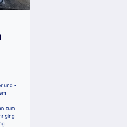
d
r und -
dem
nn zum
hr ging
ng