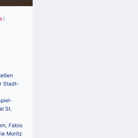
G
|
ießen
r Stadt-
piel-
l St.
um, Fabio
ie Moritz