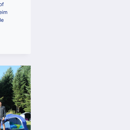
of
eim
le