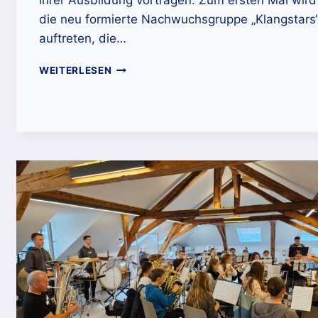
ihrer Ausbildung vortragen. Zum ersten Mal wird
die neu formierte Nachwuchsgruppe „Klangstars
auftreten, die…
EINLADUNG
WEITERLESEN
ZUM
SCHNUPPERNACHMITTAG