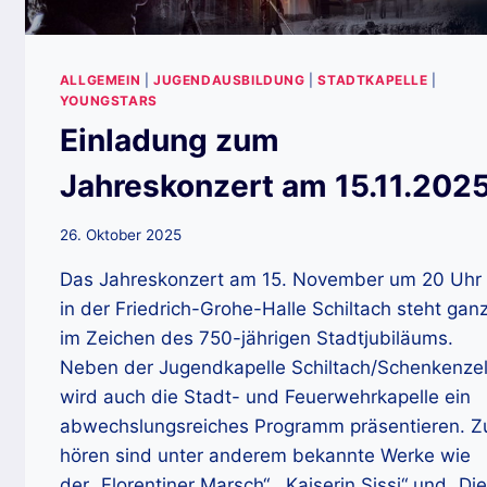
ALLGEMEIN
|
JUGENDAUSBILDUNG
|
STADTKAPELLE
|
YOUNGSTARS
Einladung zum
Jahreskonzert am 15.11.202
26. Oktober 2025
Das Jahreskonzert am 15. November um 20 Uhr
in der Friedrich-Grohe-Halle Schiltach steht gan
im Zeichen des 750-jährigen Stadtjubiläums.
Neben der Jugendkapelle Schiltach/Schenkenzel
wird auch die Stadt- und Feuerwehrkapelle ein
abwechslungsreiches Programm präsentieren. Z
hören sind unter anderem bekannte Werke wie
der „Florentiner Marsch“, „Kaiserin Sissi“ und „Die