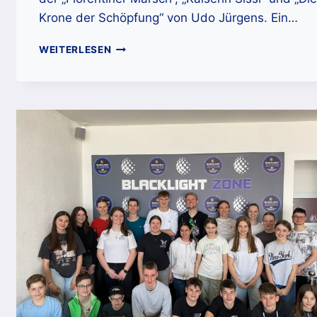
Krone der Schöpfung“ von Udo Jürgens. Ein…
EINLADUNG
WEITERLESEN
ZUM
JAHRESKONZERT
AM
15.11.2025