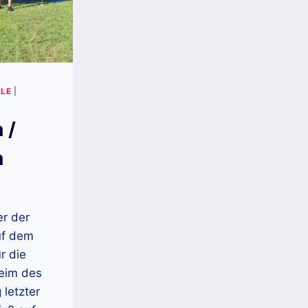
LE
|
 /
n
r der
uf dem
ür die
eim des
 letzter