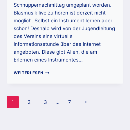
Schnuppernachmittag umgeplant worden.
Blasmusik live zu hören ist derzeit nicht
möglich. Selbst ein Instrument lernen aber
schon! Deshalb wird von der Jugendleitung
des Vereins eine virtuelle
Informationsstunde über das Internet
angeboten. Diese gibt Allen, die am
Erlernen eines Instrumentes…
VIRTUELLE
WEITERLESEN
INFORMATIONSSTUNDE
Seitennavigation
Nächste
1
2
3
…
7
Seite