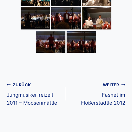
Beitragsnavigation
ZURÜCK
WEITER
Jungmusikerfreizeit
Fasnet im
2011 – Moosenmättle
Flößerstädtle 2012