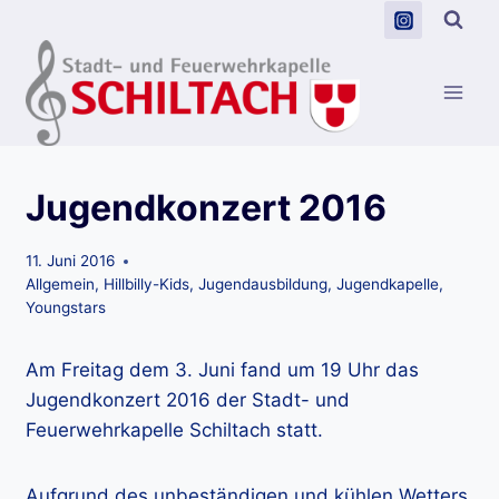
Zum
Inhalt
springen
Jugendkonzert 2016
11. Juni 2016
Allgemein
,
Hillbilly-Kids
,
Jugendausbildung
,
Jugendkapelle
,
Youngstars
Am Freitag dem 3. Juni fand um 19 Uhr das
Jugendkonzert 2016 der Stadt- und
Feuerwehrkapelle Schiltach statt.
Aufgrund des unbeständigen und kühlen Wetters