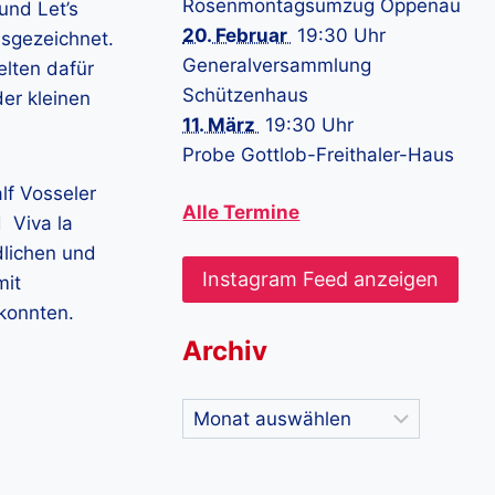
Rosenmontagsumzug Oppenau
und Let’s
20. Februar
19:30 Uhr
sgezeichnet.
Generalversammlung
elten dafür
Schützenhaus
der kleinen
11. März
19:30 Uhr
Probe Gottlob-Freithaler-Haus
lf Vosseler
Alle Termine
 Viva la
dlichen und
Instagram Feed anzeigen
mit
konnten.
Archiv
Archiv