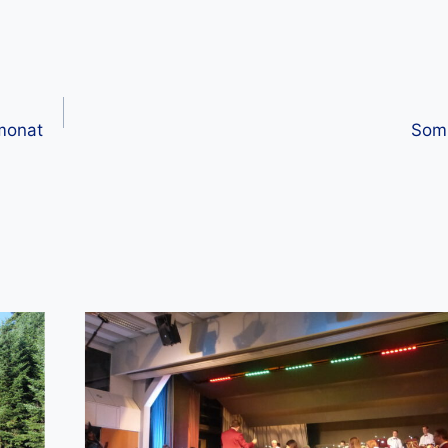
monat
Som