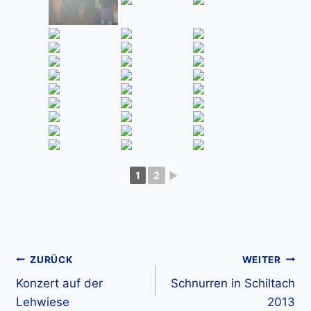
1
2
►
Beitragsnavigation
ZURÜCK
WEITER
Konzert auf der
Schnurren in Schiltach
Lehwiese
2013