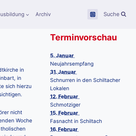
Suche
usbildung
Archiv
Terminvorschau
5. Januar
Neujahrsempfang
tkirche in
31. Januar
nbart, in
Schnurren in den Schiltacher
e sich hierzu
Lokalen
ichtigen.
12. Februar
Schmotziger
örer nicht
15. Februar
egenden Woche
Fasnacht in Schiltach
atholischen
16. Februar