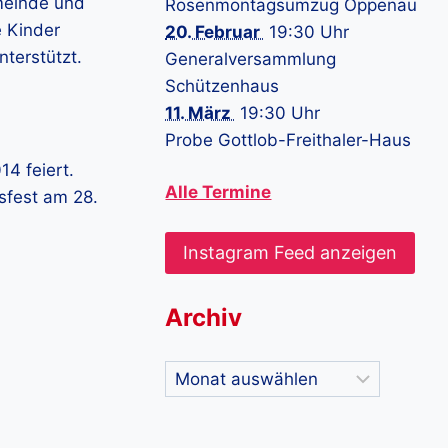
meinde und
Rosenmontagsumzug Oppenau
e Kinder
20. Februar
19:30 Uhr
terstützt.
Generalversammlung
Schützenhaus
11. März
19:30 Uhr
Probe Gottlob-Freithaler-Haus
4 feiert.
Alle Termine
sfest am 28.
Instagram Feed anzeigen
Archiv
Archiv