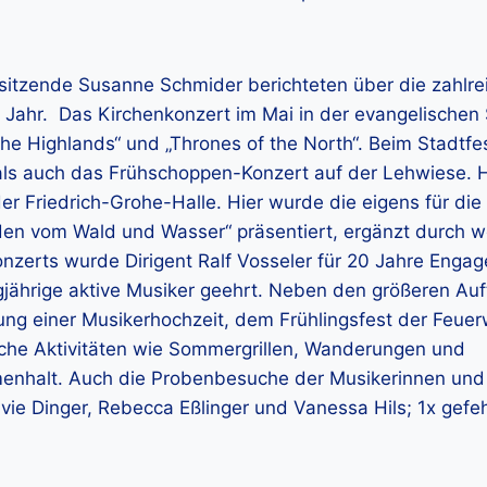
rsitzende Susanne Schmider berichteten über die zahlre
 Jahr. Das Kirchenkonzert im Mai in der evangelischen 
e Highlands“ und „Thrones of the North“. Beim Stadtfe
als auch das Frühschoppen-Konzert auf der Lehwiese.
 Friedrich-Grohe-Halle. Hier wurde die eigens für die
den vom Wald und Wasser“ präsentiert, ergänzt durch w
nzerts wurde Dirigent Ralf Vosseler für 20 Jahre Eng
jährige aktive Musiker geehrt. Neben den größeren Auft
tung einer Musikerhochzeit, dem Frühlingsfest der Feue
iche Aktivitäten wie Sommergrillen, Wanderungen und
halt. Auch die Probenbesuche der Musikerinnen und
lvie Dinger, Rebecca Eßlinger und Vanessa Hils; 1x gefeh