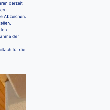
eren derzeit
ern.
ne Abzeichen.
ellen,
 den
lnahme der
ltach für die