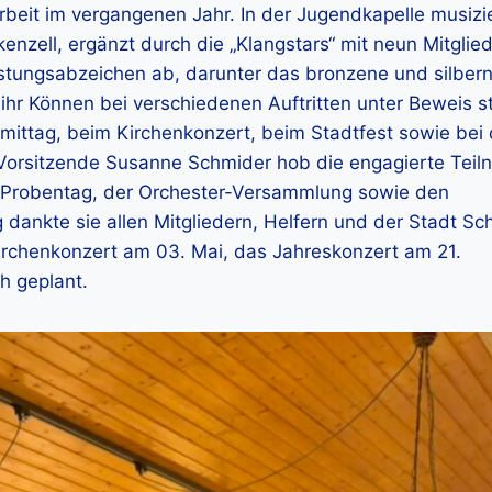
beit im vergangenen Jahr. In der Jugendkapelle musizi
nzell, ergänzt durch die „Klangstars“ mit neun Mitglied
istungsabzeichen ab, darunter das bronzene und silber
hr Können bei verschiedenen Auftritten unter Beweis st
ittag, beim Kirchenkonzert, beim Stadtfest sowie bei
 Vorsitzende Susanne Schmider hob die engagierte Tei
 Probentag, der Orchester-Versammlung sowie den
dankte sie allen Mitgliedern, Helfern und der Stadt Schi
Kirchenkonzert am 03. Mai, das Jahreskonzert am 21.
h geplant.