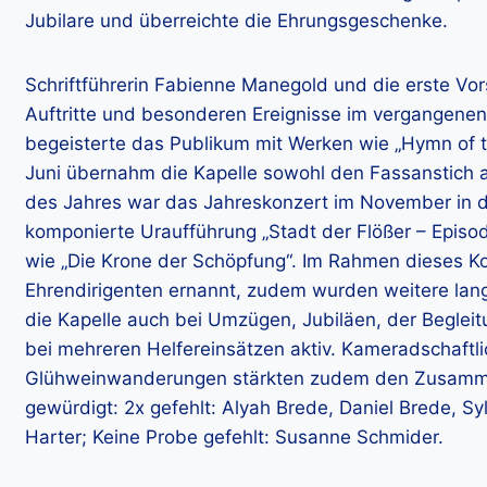
Jubilare und überreichte die Ehrungsgeschenke.
Schriftführerin Fabienne Manegold und die erste Vo
Auftritte und besonderen Ereignisse im vergangenen
begeisterte das Publikum mit Werken wie „Hymn of th
Juni übernahm die Kapelle sowohl den Fassanstich 
des Jahres war das Jahreskonzert im November in der
komponierte Uraufführung „Stadt der Flößer – Episo
wie „Die Krone der Schöpfung“. Im Rahmen dieses Ko
Ehrendirigenten ernannt, zudem wurden weitere lang
die Kapelle auch bei Umzügen, Jubiläen, der Beglei
bei mehreren Helfereinsätzen aktiv. Kameradschaftl
Glühweinwanderungen stärkten zudem den Zusammen
gewürdigt: 2x gefehlt: Alyah Brede, Daniel Brede, Sy
Harter; Keine Probe gefehlt: Susanne Schmider.