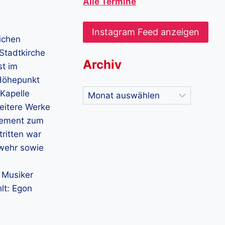
Alle Termine
Instagram Feed anzeigen
ichen
Stadtkirche
Archiv
st im
 Höhepunkt
Archiv
 Kapelle
eitere Werke
agement zum
ritten war
rwehr sowie
 Musiker
lt: Egon