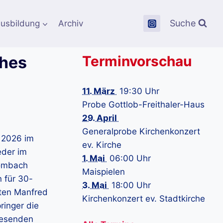
Suche
usbildung
Archiv
ches
Terminvorschau
11. März
19:30 Uhr
Probe Gottlob-Freithaler-Haus
29. April
Generalprobe Kirchenkonzert
 2026 im
ev. Kirche
eder im
1. Mai
06:00 Uhr
Rombach
Maispielen
n für 30-
3. Mai
18:00 Uhr
lten Manfred
Kirchenkonzert ev. Stadtkirche
ringer die
nwesenden